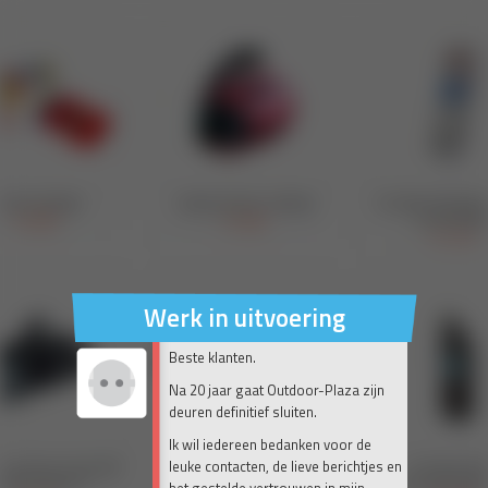
Werk in uitvoering
Beste klanten.
Na 20 jaar gaat Outdoor-Plaza zijn
deuren definitief sluiten.
Ik wil iedereen bedanken voor de
leuke contacten, de lieve berichtjes en