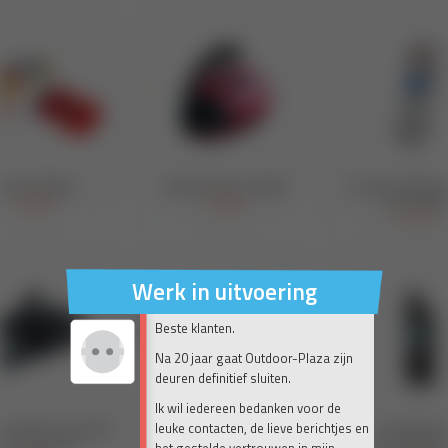
Werk in uitvoering
Beste klanten.
Na 20 jaar gaat Outdoor-Plaza zijn
deuren definitief sluiten.
Ik wil iedereen bedanken voor de
leuke contacten, de lieve berichtjes en