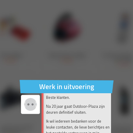
Werk in uitvoering
Beste klanten.
Na 20 jaar gaat Outdoor-Plaza zijn
deuren definitief sluiten.
Ik wil iedereen bedanken voor de
leuke contacten, de lieve berichtjes en