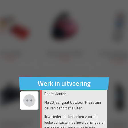
Werk in uitvoering
Beste klanten.
Na 20 jaar gaat Outdoor-Plaza zijn
deuren definitief sluiten.
Ik wil iedereen bedanken voor de
leuke contacten, de lieve berichtjes en